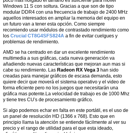
poco mas holgado el tamaño es suficiente para mover
Windows 11 S con soltura. Gracias a que son de tipo
modular DDR4 con una frecuencia de trabajo de
2400 MHz
aquellos interesados en ampliar la memoria del equipo en
un futuro van a tener esta opción. Como siempre
recomiendo usar módulos de contrastado rendimiento como
los
Crucial CT8G4SFS824A
a fin de evitar cuelgues y
problemas de rendimiento.
AMD se ha centrado en dar un excelente rendimiento
multimedia a sus gráficas, cada nueva generación va
añadiendo nuevas características que mejoran aun mas si
cabe su rendimiento. Las
Radeon RX Vega 3
han sido
creadas para manejar gráficos de escasa demanda, esto
quiere decir que moverá el sistema operativo y el video de
forma eficiente pero no los juegos que necesitarán una
gráfica mas potente.
La velocidad de trabajo es de 1000 Mhz
y tiene tres CU's de procesamiento gráfico.
Si algo podemos echar en falta en este portátil, es el uso de
un panel de resolución HD (
1366 x 768). Esto que en
principio llama la atención se entiende fácilmente al ver su
precio y el rango de utilidad para el que esta ideado,