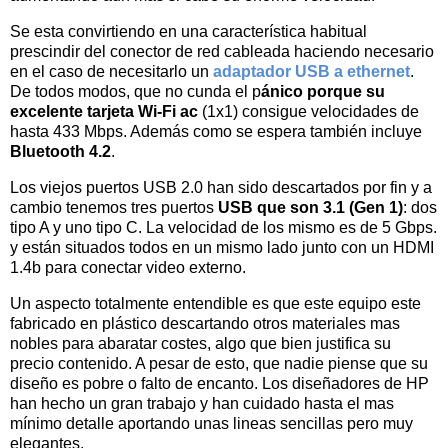
Se esta convirtiendo en una característica habitual
prescindir del conector de red cableada haciendo necesario
en el caso de necesitarlo un
adaptador USB a ethernet
.
De todos modos, que no cunda el p
ánico porque su
excelente tarjeta
Wi-Fi ac
(1x1) consigue velocidades de
hasta 433 Mbps. Además como se espera también incluye
Bluetooth 4.2
.
Los viejos puertos USB 2.0 han sido descartados por fin y a
cambio tenemos tres puertos
USB que son 3.1 (Gen 1)
: dos
tipo A
y uno tipo C
. La velocidad de los mismo es de 5 Gbps.
y están situados todos en un mismo lado junto con un HDMI
1.4b para conectar video externo.
Un aspecto totalmente entendible es que este equipo este
fabricado en plástico descartando otros materiales mas
nobles para abaratar costes, algo que bien justifica su
precio contenido. A pesar de esto, que nadie piense que su
diseño es pobre o falto de encanto. Los diseñadores de HP
han hecho un gran trabajo y han cuidado hasta el mas
mínimo detalle aportando unas lineas sencillas pero muy
elegantes.