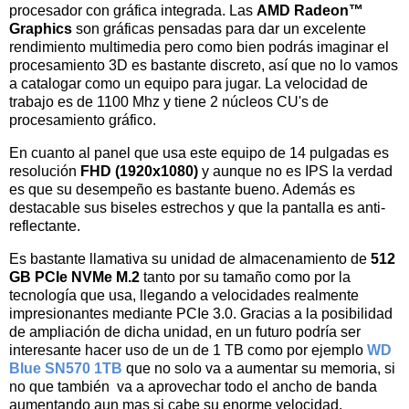
procesador con gráfica integrada. Las
AMD Radeon™
Graphics
son gráficas pensadas para dar un excelente
rendimiento multimedia pero como bien podrás imaginar el
procesamiento 3D es bastante discreto, así que no lo vamos
a catalogar como un equipo para jugar.
La velocidad de
trabajo es de 1100 Mhz y tiene 2 núcleos CU's de
procesamiento gráfico.
En cuanto al panel que usa este equipo de 14 pulgadas es
resolución
FHD (
1920x1080)
y aunque no es IPS la verdad
es que su desempeño es bastante bueno. Además es
destacable sus biseles estrechos y que la pantalla es anti-
reflectante.
Es bastante llamativa su unidad de almacenamiento
de
512
GB PCIe NVMe M.2
tanto por su tamaño como por la
tecnología que usa, llegando a velocidades realmente
impresionantes mediante PCIe 3.0. Gracias a la posibilidad
de ampliación de dicha unidad, en un futuro podría ser
interesante hacer uso de un de 1 TB como por ejemplo
WD
Blue SN570 1TB
que no solo va a aumentar su memoria, si
no que también va a aprovechar todo el ancho de banda
aumentando aun mas si cabe su enorme velocidad.