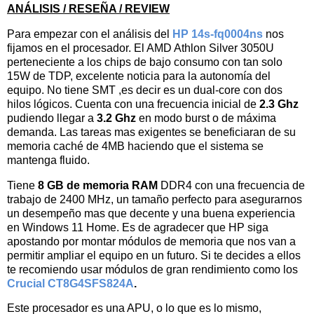
ANÁLISIS / RESEÑA / REVIEW
Para empezar con el análisis del
HP 14s-fq0004ns
nos
fijamos en el procesador. El
AMD Athlon Silver 3050U
perteneciente a los chips de bajo consumo con tan solo
15W de TDP, excelente noticia para la autonomía del
equipo.
No tiene SMT ,es decir es un dual-core con dos
hilos lógicos. Cuenta con una frecuencia inicial de
2.3 Ghz
pudiendo llegar a
3.2 Ghz
en modo burst o de máxima
demanda. Las tareas mas exigentes se beneficiaran de su
memoria caché de 4MB haciendo que el sistema se
mantenga fluido.
Tiene
8 GB de memoria RAM
DDR4 con una frecuencia de
trabajo de
2400 MHz
, un tamaño perfecto para asegurarnos
un desempeño mas que decente y una buena experiencia
en Windows 11 Home. Es de agradecer que HP siga
apostando por montar módulos de memoria que nos van a
permitir ampliar el equipo en un futuro.
Si te decides a ellos
te recomiendo usar módulos de gran rendimiento como los
Crucial CT8G4SFS824A
.
Este procesador es una APU, o lo que es lo mismo,