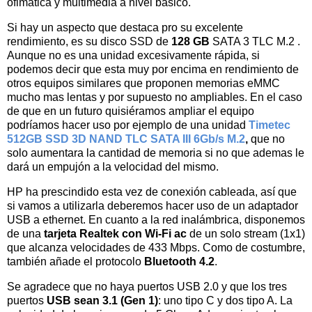
ofimática y multimedia a nivel básico.
Si hay un aspecto que destaca pro su excelente
rendimiento, es su disco SSD de
128 GB
SATA 3 TLC M.2
.
Aunque no es una unidad excesivamente rápida, si
podemos decir que esta muy por encima en rendimiento de
otros equipos similares que proponen memorias eMMC
mucho mas lentas y por supuesto no ampliables. En el caso
de que en un futuro quisiéramos ampliar el equipo
podríamos hacer uso por ejemplo de una unidad
Timetec
512GB SSD 3D NAND TLC SATA III 6Gb/s M.2
,
que no
solo aumentara la cantidad de memoria si no que ademas le
dará un empujón a la velocidad del mismo.
HP ha prescindido esta vez de conexión cableada, así que
si vamos a utilizarla deberemos hacer uso de un adaptador
USB a ethernet. En cuanto a la red inalámbrica, disponemos
de una
t
arjeta Realtek con Wi-Fi ac
de un solo stream (1x1)
que alcanza velocidades de 433 Mbps. Como de costumbre,
también añade el protocolo
Bluetooth 4.2
.
Se agradece que no haya puertos USB 2.0 y que los tres
puertos
USB sean 3.1 (Gen 1)
: uno tipo C y dos tipo A. La