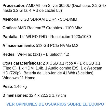
Procesador
:
AMD Athlon Silver 3050U (Dual-core, 2,3 GHz
hasta 3,2 GHz, 4 MB de caché L3)
Memoria
: 8 GB SDRAM DDR4 - SO-DIMM
Gráfica
: AMD Radeon™ Graphics - 1100 Mhz
Pantalla
: 14" WLED FHD - Resolución
1920x1080
Almacenamiento
: 512 GB PCIe NVMe M.2
Redes
: Wi-Fi ac (1x1) + Bluetooth 4.2
Otras características
: 2 X USB 3.1 (tipo A), 1 x USB 3.1
(Tipo C), 1 x HDMI 1.4b, 1 Audio combo E/S, 1 x Webcam
HD (720p) , Batería de Litio-Ion de 41 W/h (3 celdas),
Windows 11 Home.
Peso
: 1.46 kg
Dimensiones
: 32,4 x 22,5 x 1,79 cm
VER OPINIONES DE USUARIOS SOBRE EL EQUIPO