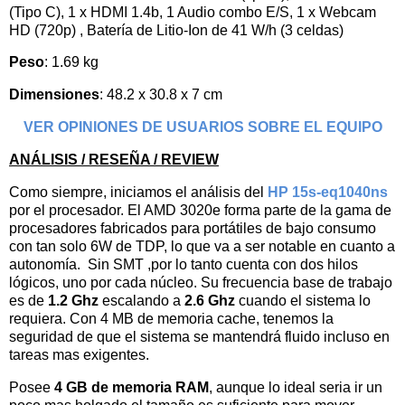
(Tipo C), 1 x HDMI 1.4b, 1 Audio combo E/S, 1 x Webcam
HD (720p) , Batería de Litio-Ion de 41 W/h (3 celdas)
Peso
: 1.69 kg
Dimensiones
: 48.2 x 30.8 x 7 cm
VER OPINIONES DE USUARIOS SOBRE EL EQUIPO
ANÁLISIS / RESEÑA / REVIEW
Como siempre, iniciamos el análisis del
HP 15s-eq1040ns
por el procesador. El
AMD 3020e
forma parte de la gama de
procesadores fabricados para portátiles de bajo consumo
con tan solo 6W de TDP, lo que va a ser notable en cuanto a
autonomía.
Sin SMT ,por lo tanto cuenta con dos hilos
lógicos, uno por cada núcleo. Su frecuencia base de trabajo
es de
1.2 Ghz
escalando a
2.6 Ghz
cuando el sistema lo
requiera. Con 4 MB de memoria cache, tenemos la
seguridad de que el sistema se mantendrá fluido incluso en
tareas mas exigentes.
Posee
4 GB de memoria RAM
, aunque lo ideal seria ir un